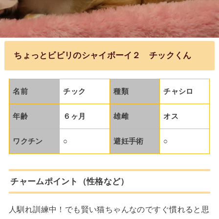
ちょっとビビリのシャイボーイ２ チックくん
名前
チック
種類
チャシロ
年齢
６ヶ月
雄雌
オス
ワクチン
○
避妊手術
○
チャームポイント（性格など）
人馴れ訓練中！でも賢い猫ちゃんなのですぐ慣れると思