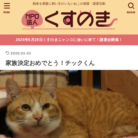
熱海を基盤に飼い主のいないねこの保護・譲渡活動
MENU
SEARCH
2026年6月28日くすのきニャンコに会いに来て！譲渡会開催！
2020.05.05
家族決定おめでとう！チックくん