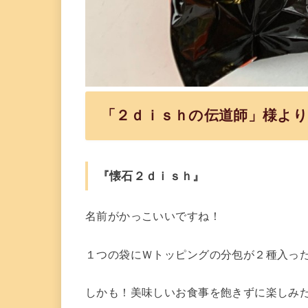
「２ｄｉｓｈの伝道師」様よ
『懐石２ｄｉｓｈ』
名前がかっこいいですね！
１つの袋にＷトッピングの分包が２種入った
しかも！美味しいお食事を飽きずに楽しみ