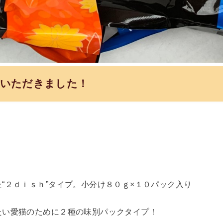
りいただきました！
“２ｄｉｓｈ”タイプ。小分け８０ｇ×１０パック入り
たい愛猫のために２種の味別パックタイプ！