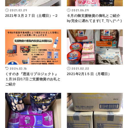
2021.03.29
2021.06.29
2021年３月２７日（土曜日）−２
６月の御支援物資の御礼とご紹介
by完全に遅れてます( T_T)＼(^-^ )
2024.03.16
2021.02.22
くすのき『恩送りプロジェクト』
2021年2月1５日（月曜日）
１月16日/17日ご支援物資のお礼と
ご紹介