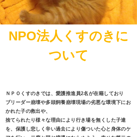
NPO法人くすのきに
ついて
ＮＰＯくすのきでは、愛護推進員2名が在籍しており
ブリーダー崩壊や多頭飼養崩壊現場の劣悪な環境下にお
かれた子の救出や、
捨てられたり様々な理由により行き場を無くした子達
を、保護し悲しく辛い過去により傷ついた心と身体のケ