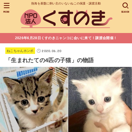
熱海を基盤に飼い主のいないねこの保護・譲渡活動
MENU
SEARCH
2026年6月28日くすのきニャンコに会いに来て！譲渡会開催！
2020.06.20
ねこちゃんホンポ
「生まれたての4匹の子猫」の物語